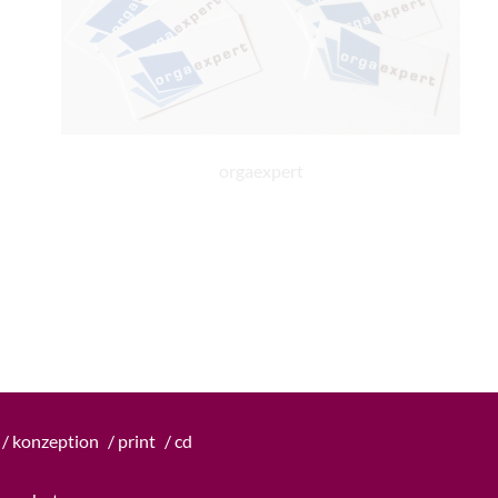
orgaexpert
o / konzeption
/ print
/ cd