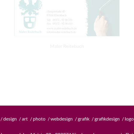
Maler Reitebuch
/ design
/ art
/ photo
/ webdesign
/ grafik
/ grafikdesign
/ log