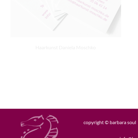
Haarkunst Daniela Moschko
copyright © barbara soul