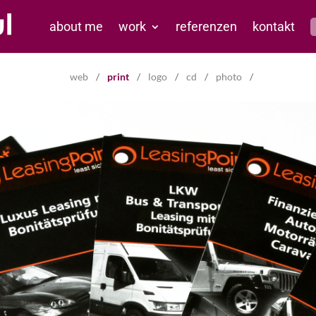
about me
work
referenzen
kontakt
web
print
logo
cd
photo